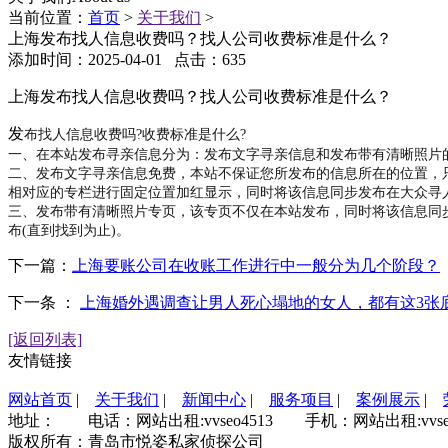
当前位置：
首页
>
关于我们
>
上海发布找人信息收费吗？找人公司收费标准是什么？
添加时间：2025-04-01 点击：635
上海发布找人信息收费吗？找人公司收费标准是什么？
发
布找人信息收费吗?
收费标准是什么?
一、在本站发布寻亲信息分为：发布文字寻亲信息和发布带有清晰照片
二、发布文字寻亲信息免费，本站不保证您所发布的信息所在的位置，
相对应的专栏进行固定位置加红显示，同时将该信息同步发布在大众寻人
三、发布带有清晰照片专页，该专页不仅在本站发布，同时将该信息同步
布(直到找到为止)。
下一篇：
上海要账公司在收账工作进行中一般分为几个阶段？
下一条 ：
上海婚外遇调查让男人死心塌地的女人，都有这3张
[返回列表]
友情链接
网站首页
|
关于我们
|
新闻中心
|
服务项目
|
案例展示
|
地址： 电话：网站出租:vvseo4513 手机：网站出租:vvseo
版权所有：青岛市悦姿私家侦探公司