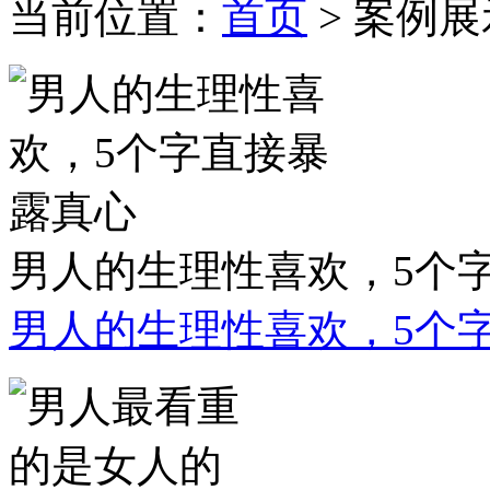
当前位置：
首页
> 案例展
男人的生理性喜欢，5个
男人的生理性喜欢，5个