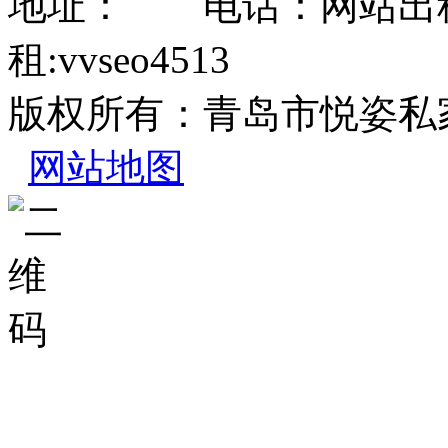
地址： 电话：网站出租:
租:vvseo4513
版权所有：青岛市悦姿私
网站地图