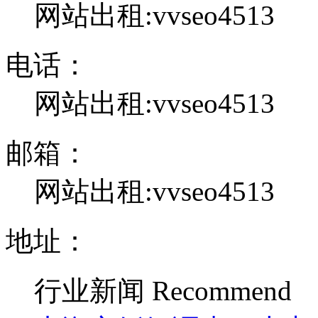
网站出租:vvseo4513
电话：
网站出租:vvseo4513
邮箱：
网站出租:vvseo4513
地址：
行业新闻
Recommend